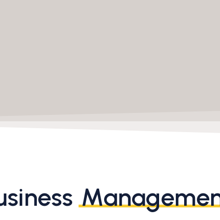
usiness
Managemen