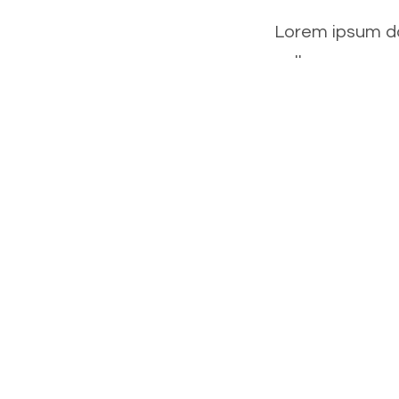
Lorem ipsum dol
ullamcorper ma