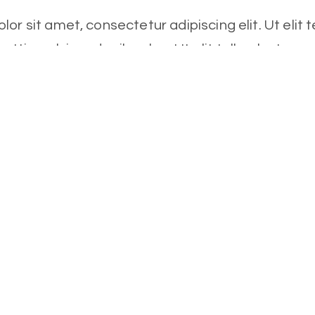
or sit amet, consectetur adipiscing elit. Ut elit te
ttis, pulvinar dapibus leo. Ut elit tellus, luctus 
mattis