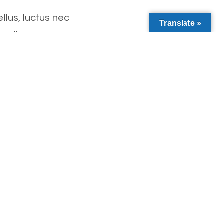
llus, luctus nec
Translate »
nec ullamcorper