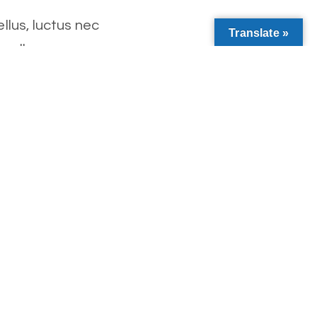
llus, luctus nec
Translate »
nec ullamcorper