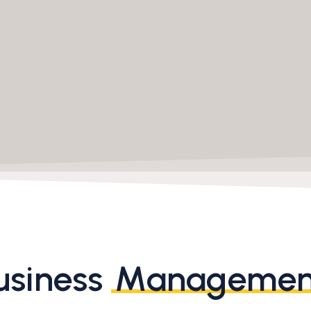
usiness
Managemen