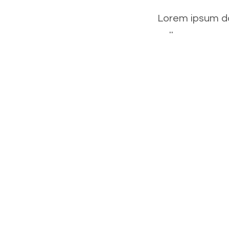
Lorem ipsum dol
ullamcorper ma