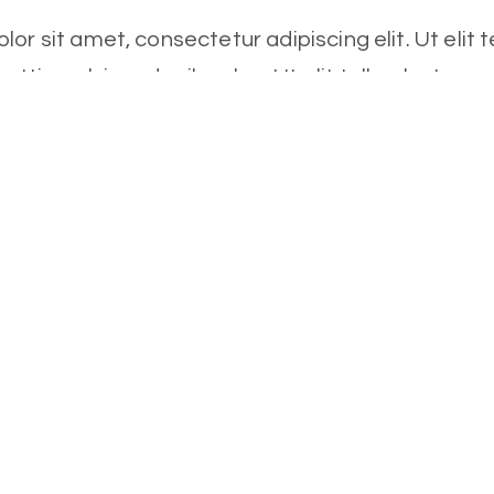
or sit amet, consectetur adipiscing elit. Ut elit te
ttis, pulvinar dapibus leo. Ut elit tellus, luctus 
mattis